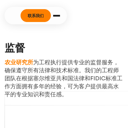
联系我们
监督
农业研究所
为工程执行提供专业的监督服务，
确保遵守所有法律和技术标准。我们的工程师
团队在根据塞尔维亚共和国法律和FIDIC标准工
作方面拥有多年的经验，可为客户提供最高水
平的专业知识和责任感。