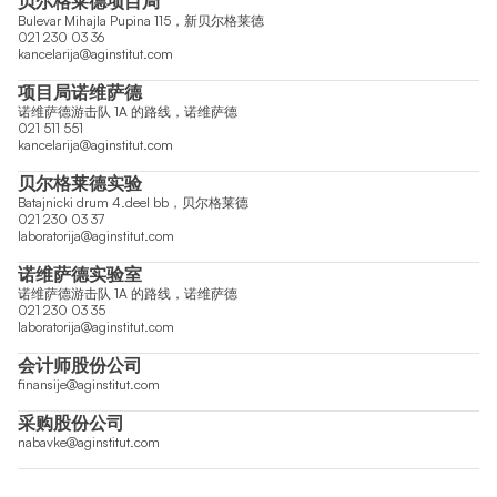
贝尔格莱德项目局
Bulevar Mihajla Pupina 115，新贝尔格莱德
021 230 03 36
kancelarija@aginstitut.com
项目局诺维萨德
诺维萨德游击队 1A 的路线，诺维萨德
021 511 551
kancelarija@aginstitut.com
贝尔格莱德实验
Batajnicki drum 4.deel bb，贝尔格莱德
021 230 03 37
laboratorija@aginstitut.com
诺维萨德实验室
诺维萨德游击队 1A 的路线，诺维萨德
021 230 03 35
laboratorija@aginstitut.com
会计师股份公司
finansije@aginstitut.com
采购股份公司
nabavke@aginstitut.com