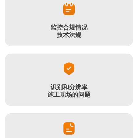
监控合规情况
技术法规
识别和分辨率
施工现场的问题