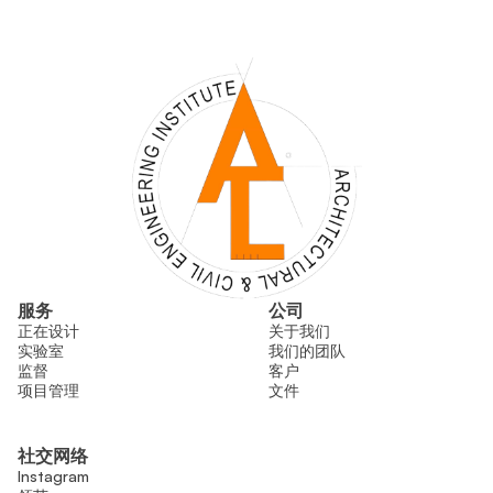
服务
公司
正在设计
关于我们
实验室
我们的团队
监督
客户
项目管理
文件
社交网络
Instagram