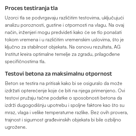
Proces testiranja tla
Uzorci tla se podvrgavaju različitim testovima, uključujući
analizu poroznosti, gustine i otpornosti na vlagu. Na ovaj
način, inženjeri mogu predvideti kako će se tlo ponašati
tokom vremena i u različitim vremenskim uslovima, što je
ključno za stabilnost objekata. Na osnovu rezultata, AG
Institut kreira optimalne temelje za zgradu, prilagođene
specifičnostima tla.
Testovi betona za maksimalnu otpornost
Beton se testira na pritisak kako bi se osiguralo da može
izdržati opterećenje koje će biti na njega primenjeno. Ovi
testovi pružaju tačne podatke o sposobnosti betona da
izdrži dugogodišnju upotrebu i spoljne faktore kao što su
mraz, vlaga i velike temperaturne razlike. Bez ovih provera,
trajnost i sigurnost građevinskih objekata bi bile ozbiljno
ugrožene.