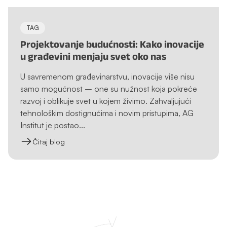
TAG
Projektovanje budućnosti: Kako inovacije
u građevini menjaju svet oko nas
U savremenom građevinarstvu, inovacije više nisu
samo mogućnost – one su nužnost koja pokreće
razvoj i oblikuje svet u kojem živimo. Zahvaljujući
tehnološkim dostignućima i novim pristupima, AG
Institut je postao...
Čitaj blog