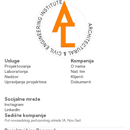
Usluge
Kompanija
Projektovanje
O nama
Laboratorija
Naš tim
Nadzor
Klijenti
Upravljanje projektima
Dokumenti
Socijalne mreže
Instagram
LinkedIn
Sedište kompanije
Put novosadskog partizanskog odreda 1A, Novi Sad