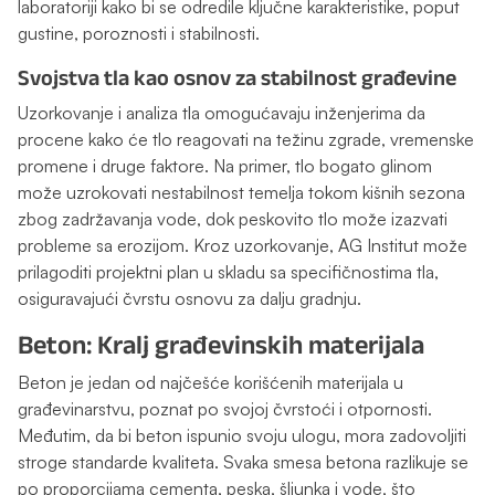
laboratoriji kako bi se odredile ključne karakteristike, poput
gustine, poroznosti i stabilnosti.
Svojstva tla kao osnov za stabilnost građevine
Uzorkovanje i analiza tla omogućavaju inženjerima da
procene kako će tlo reagovati na težinu zgrade, vremenske
promene i druge faktore. Na primer, tlo bogato glinom
može uzrokovati nestabilnost temelja tokom kišnih sezona
zbog zadržavanja vode, dok peskovito tlo može izazvati
probleme sa erozijom. Kroz uzorkovanje, AG Institut može
prilagoditi projektni plan u skladu sa specifičnostima tla,
osiguravajući čvrstu osnovu za dalju gradnju.
Beton: Kralj građevinskih materijala
Beton je jedan od najčešće korišćenih materijala u
građevinarstvu, poznat po svojoj čvrstoći i otpornosti.
Međutim, da bi beton ispunio svoju ulogu, mora zadovoljiti
stroge standarde kvaliteta. Svaka smesa betona razlikuje se
po proporcijama cementa, peska, šljunka i vode, što