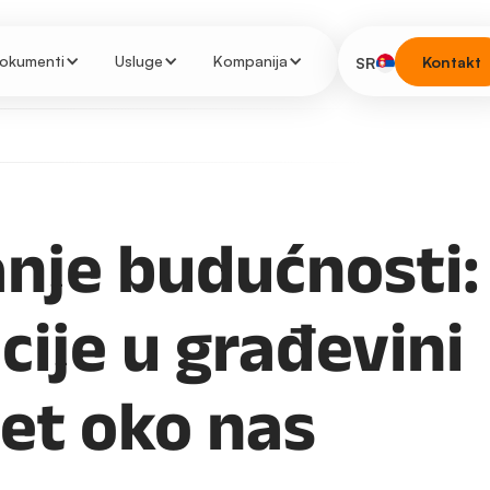
okumenti
Usluge
Kompanija
Kontakt
SR
nje budućnosti:
cije u građevini
et oko nas