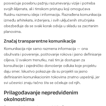
posvećuje posebnu pažnju razumevanju vizije i potreba
svojih klijenata, ali i timskom pristupu koji omogućava
fluidnu razmenu ideja i informacija. Razrađena komunikacija
između arhitekata, inženjera, i svih uključenih stručnjaka
obezbeđuje da se svaki korak odvija u skladu sa zacrtanim
planovima.
Značaj transparentne komunikacije
Komunikacija nije samo razmena informacija – ona
obuhvata i poverenje, poštovanje rokova i jasno definisanje
ciljeva. U svakom trenutku, naš tim je dostupan za
konsultacije i zajedničko donošenje odluka koje projektu
daju smer. Iskustvo pokazuje da su projekti sa jasno
definisanim komunikacionim tokovima znatno uspešniji, jer
svi učesnici znaju tačno šta se očekuje od njih.
Prilagođavanje nepredviđenim
okolnostima