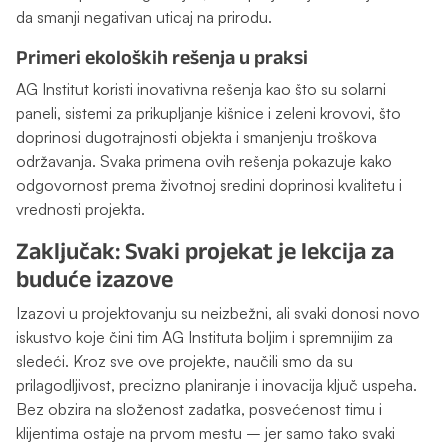
da smanji negativan uticaj na prirodu.
Primeri ekoloških rešenja u praksi
AG Institut koristi inovativna rešenja kao što su solarni
paneli, sistemi za prikupljanje kišnice i zeleni krovovi, što
doprinosi dugotrajnosti objekta i smanjenju troškova
održavanja. Svaka primena ovih rešenja pokazuje kako
odgovornost prema životnoj sredini doprinosi kvalitetu i
vrednosti projekta.
Zaključak: Svaki projekat je lekcija za
buduće izazove
Izazovi u projektovanju su neizbežni, ali svaki donosi novo
iskustvo koje čini tim AG Instituta boljim i spremnijim za
sledeći. Kroz sve ove projekte, naučili smo da su
prilagodljivost, precizno planiranje i inovacija ključ uspeha.
Bez obzira na složenost zadatka, posvećenost timu i
klijentima ostaje na prvom mestu – jer samo tako svaki