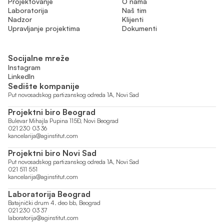
Projektovanje
O nama
Laboratorija
Naš tim
Nadzor
Klijenti
Upravljanje projektima
Dokumenti
Socijalne mreže
Instagram
LinkedIn
Sedište kompanije
Put novosadskog partizanskog odreda 1A, Novi Sad
Projektni biro Beograd
Bulevar Mihajla Pupina 115Đ, Novi Beograd
021 230 03 36
kancelarija@aginstitut.com
Projektni biro Novi Sad
Put novosadskog partizanskog odreda 1A, Novi Sad
021 511 551
kancelarija@aginstitut.com
Laboratorija Beograd
Batajnički drum 4. deo bb, Beograd
021 230 03 37
laboratorija@aginstitut.com