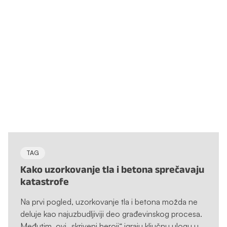
TAG
Kako uzorkovanje tla i betona sprečavaju
katastrofe
Na prvi pogled, uzorkovanje tla i betona možda ne
deluje kao najuzbudljiviji deo građevinskog procesa.
Međutim, ovi „skriveni heroji“ igraju ključnu ulogu u