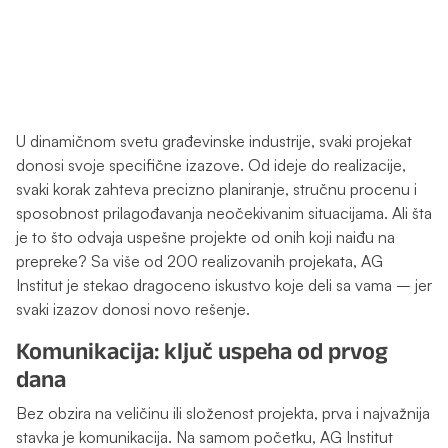
U dinamičnom svetu građevinske industrije, svaki projekat
donosi svoje specifične izazove. Od ideje do realizacije,
svaki korak zahteva precizno planiranje, stručnu procenu i
sposobnost prilagođavanja neočekivanim situacijama. Ali šta
je to što odvaja uspešne projekte od onih koji naiđu na
prepreke? Sa više od 200 realizovanih projekata, AG
Institut je stekao dragoceno iskustvo koje deli sa vama – jer
svaki izazov donosi novo rešenje.
Komunikacija: ključ uspeha od prvog
dana
Bez obzira na veličinu ili složenost projekta, prva i najvažnija
stavka je komunikacija. Na samom početku, AG Institut