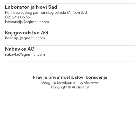
Laboratorija Novi Sad
Put novosadskog partizanskog odreda 1A, Novi Sad
021 230 03 35
laboratorija@aginstitut.com
Knjigovodstvo AG
finansije@aginstitut.com
Nabavke AG
nabavke@aginstitut.com
Pravila privatnosti
Uslovi korišćenja
Design & Development by
Growww
Copyright © AG Institut