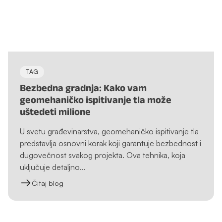
TAG
Bezbedna gradnja: Kako vam
geomehaničko ispitivanje tla može
uštedeti milione
U svetu građevinarstva, geomehaničko ispitivanje tla
predstavlja osnovni korak koji garantuje bezbednost i
dugovečnost svakog projekta. Ova tehnika, koja
uključuje detaljno...
Čitaj blog