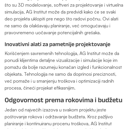
što su 3D modelovanje, softveri za projektovanje i virtuelna
simulacija, AG Institut može da predvidi kako će se svaki
deo projekta uklopiti pre nego što radovi počnu. Ovi alati
ne samo da olakšavaju planiranje, već omogućavaju i
pravovremeno uočavanje potencijalnih grešaka.
Inovativni alati za pametnije projektovanje
Korišćenjem savremenih tehnologija, AG Institut može da
ponudi klijentima detaljne vizualizacije i simulacije koje im
pomažu da bolje razumeju konačan izgled i funkcionalnost
objekata. Tehnologija ne samo da doprinosi preciznosti,
već pomaže i u smanjenju troškova i optimizaciji radnih
procesa, čineći projekat efikasnijim.
Odgovornost prema rokovima i budžetu
Jedan od najvećih izazova u svakom projektu jeste
poštovanje rokova i održavanje budžeta. Kroz pažljivo
planiranje i kontinuiranu procenu troškova, AG Institut