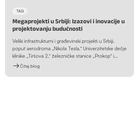
TAG
Megaprojekti u Srbiji: Izazovi i inovacije u
projektovanju budućnosti
Veliki infrastrukturni i građevinski projekti u Srbiji,
poput aerodroma „Nikola Tesla,“ Univerzitetske dečje
klinike „Tiršova 2,“ železničke stanice „Prokop“ i...
Čitaj blog