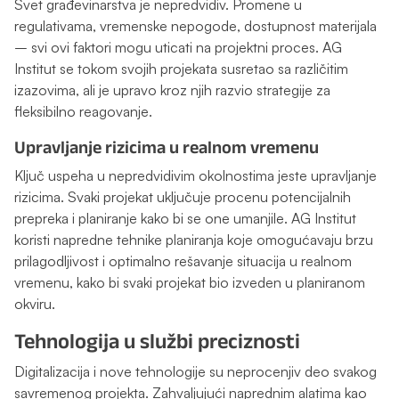
Svet građevinarstva je nepredvidiv. Promene u
regulativama, vremenske nepogode, dostupnost materijala
– svi ovi faktori mogu uticati na projektni proces. AG
Institut se tokom svojih projekata susretao sa različitim
izazovima, ali je upravo kroz njih razvio strategije za
fleksibilno reagovanje.
Upravljanje rizicima u realnom vremenu
Ključ uspeha u nepredvidivim okolnostima jeste upravljanje
rizicima. Svaki projekat uključuje procenu potencijalnih
prepreka i planiranje kako bi se one umanjile. AG Institut
koristi napredne tehnike planiranja koje omogućavaju brzu
prilagodljivost i optimalno rešavanje situacija u realnom
vremenu, kako bi svaki projekat bio izveden u planiranom
okviru.
Tehnologija u službi preciznosti
Digitalizacija i nove tehnologije su neprocenjiv deo svakog
savremenog projekta. Zahvaljujući naprednim alatima kao