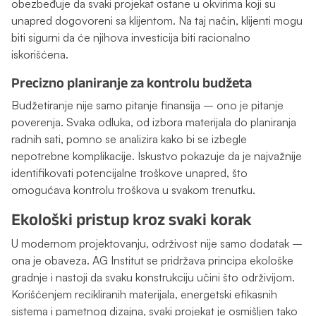
obezbeđuje da svaki projekat ostane u okvirima koji su
unapred dogovoreni sa klijentom. Na taj način, klijenti mogu
biti sigurni da će njihova investicija biti racionalno
iskorišćena.
Precizno planiranje za kontrolu budžeta
Budžetiranje nije samo pitanje finansija – ono je pitanje
poverenja. Svaka odluka, od izbora materijala do planiranja
radnih sati, pomno se analizira kako bi se izbegle
nepotrebne komplikacije. Iskustvo pokazuje da je najvažnije
identifikovati potencijalne troškove unapred, što
omogućava kontrolu troškova u svakom trenutku.
Ekološki pristup kroz svaki korak
U modernom projektovanju, održivost nije samo dodatak –
ona je obaveza. AG Institut se pridržava principa ekološke
gradnje i nastoji da svaku konstrukciju učini što održivijom.
Korišćenjem recikliranih materijala, energetski efikasnih
sistema i pametnog dizajna, svaki projekat je osmišljen tako