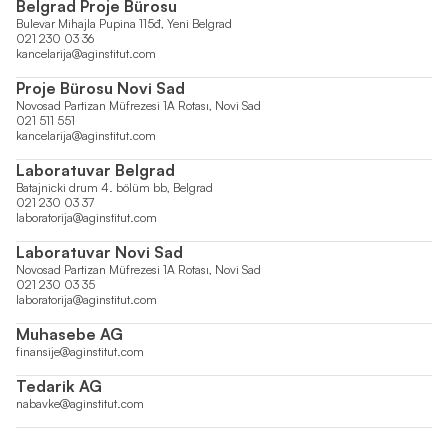
Belgrad Proje Bürosu
Bulevar Mihajla Pupina 115đ, Yeni Belgrad
021 230 03 36
kancelarija@aginstitut.com
Proje Bürosu Novi Sad
Novosad Partizan Müfrezesi 1A Rotası, Novi Sad
021 511 551
kancelarija@aginstitut.com
Laboratuvar Belgrad
Batajnicki drum 4. bölüm bb, Belgrad
021 230 03 37
laboratorija@aginstitut.com
Laboratuvar Novi Sad
Novosad Partizan Müfrezesi 1A Rotası, Novi Sad
021 230 03 35
laboratorija@aginstitut.com
Muhasebe AG
finansije@aginstitut.com
Tedarik AG
nabavke@aginstitut.com